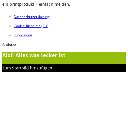
search
ein printprodukt – einfach melden.
panel.
Datenschutzerklärung
Cookie-Richtlinie (EU)
Impressum
© aloi.at
Aloi! Alles was lecker ist
Zum Startbild hinzufügen