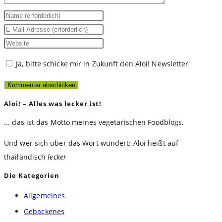
Gib
deinen
Gib
Namen
deine
Gib
oder
E-
deine
Ja, bitte schicke mir in Zukunft den Aloi! Newsletter
Benutzernamen
Mail-
Website-
zum
Adresse
URL
Kommentieren
zum
ein
Aloi! – Alles was lecker ist!
ein
Kommentieren
(optional)
... das ist das Motto meines vegetarischen Foodblogs.
ein
Und wer sich über das Wort wundert: Aloi heißt auf
thailändisch
lecker
Die Kategorien
Allgemeines
Gebackenes