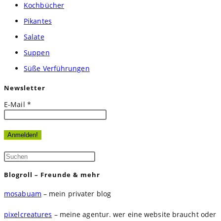
Kochbücher
Pikantes
Salate
Suppen
Süße Verführungen
Newsletter
E-Mail
*
Press
Escape
Blogroll – Freunde & mehr
to
mosabuam
– mein privater blog
close
the
pixelcreatures
– meine agentur. wer eine website braucht oder