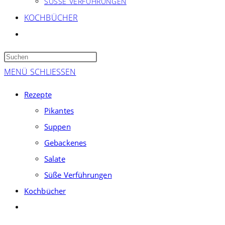
SÜSSE VERFÜHRUNGEN
KOCHBÜCHER
WEBSITE-
SUCHE
Press
UMSCHALTEN
Escape
MENÜ
SCHLIESSEN
to
Rezepte
close
Pikantes
the
Suppen
search
panel.
Gebackenes
Salate
Süße Verführungen
Kochbücher
Website-
Suche