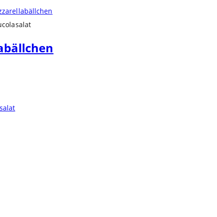
colasalat
abällchen