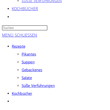
SÜSSE VERFÜHRUNGEN
KOCHBÜCHER
WEBSITE-
SUCHE
Press
UMSCHALTEN
Escape
MENÜ
SCHLIESSEN
to
Rezepte
close
Pikantes
the
Suppen
search
panel.
Gebackenes
Salate
Süße Verführungen
Kochbücher
Website-
Suche