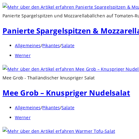
Autor:
Panierte Spargelspitzen und Mozzarellabällchen auf Tomaten-Ru
Panierte Spargelspitzen & Mozzarell
Beitrags-
Allgemeines
/
Pikantes
/
Salate
Kategorie:
Beitrags-
Werner
Autor:
Mee Grob - Thailändischer knuspriger Salat
Mee Grob – Knuspriger Nudelsalat
Beitrags-
Allgemeines
/
Pikantes
/
Salate
Kategorie:
Beitrags-
Werner
Autor: