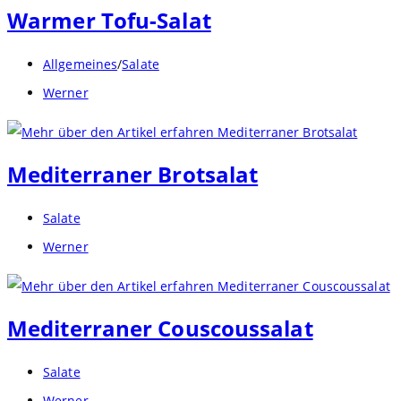
Warmer Tofu-Salat
Beitrags-
Allgemeines
/
Salate
Kategorie:
Beitrags-
Werner
Autor:
Mediterraner Brotsalat
Beitrags-
Salate
Kategorie:
Beitrags-
Werner
Autor:
Mediterraner Couscoussalat
Beitrags-
Salate
Kategorie:
Beitrags-
Werner