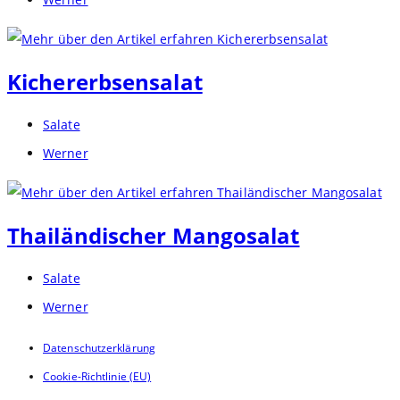
Autor:
Kichererbsensalat
Beitrags-
Salate
Kategorie:
Beitrags-
Werner
Autor:
Thailändischer Mangosalat
Beitrags-
Salate
Kategorie:
Beitrags-
Werner
Autor:
Datenschutzerklärung
Cookie-Richtlinie (EU)