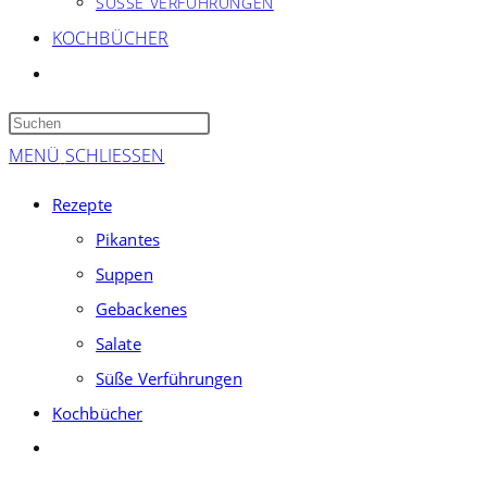
SÜSSE VERFÜHRUNGEN
KOCHBÜCHER
WEBSITE-
SUCHE
Press
UMSCHALTEN
Escape
MENÜ
SCHLIESSEN
to
Rezepte
close
Pikantes
the
Suppen
search
panel.
Gebackenes
Salate
Süße Verführungen
Kochbücher
Website-
Suche