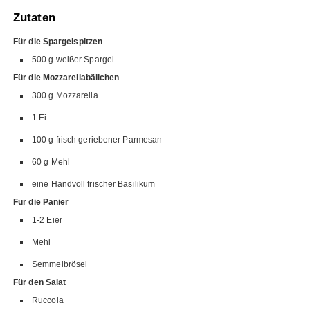
Zutaten
Für die Spargelspitzen
500
g
weißer Spargel
Für die Mozzarellabällchen
300
g
Mozzarella
1
Ei
100
g
frisch geriebener Parmesan
60
g
Mehl
eine Handvoll frischer Basilikum
Für die Panier
1-2
Eier
Mehl
Semmelbrösel
Für den Salat
Ruccola