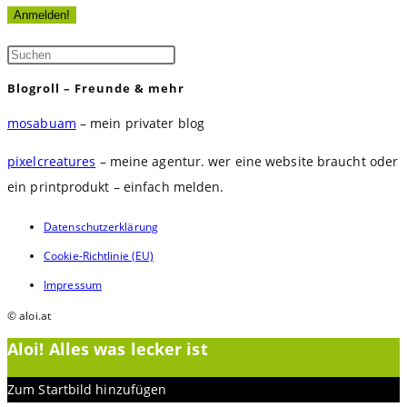
Press
Escape
Blogroll – Freunde & mehr
to
mosabuam
– mein privater blog
close
the
pixelcreatures
– meine agentur. wer eine website braucht oder
search
ein printprodukt – einfach melden.
panel.
Datenschutzerklärung
Cookie-Richtlinie (EU)
Impressum
© aloi.at
Aloi! Alles was lecker ist
Zum Startbild hinzufügen