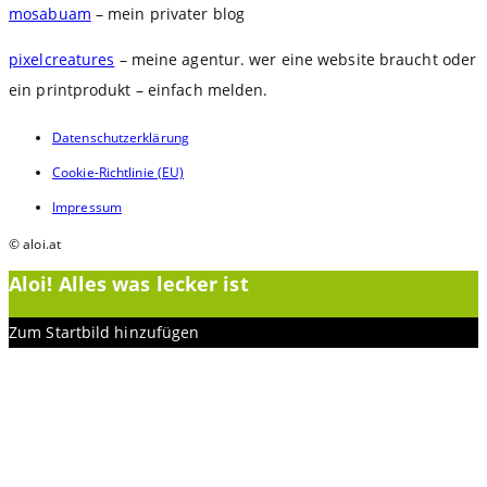
mosabuam
– mein privater blog
close
the
pixelcreatures
– meine agentur. wer eine website braucht oder
search
ein printprodukt – einfach melden.
panel.
Datenschutzerklärung
Cookie-Richtlinie (EU)
Impressum
© aloi.at
Aloi! Alles was lecker ist
Zum Startbild hinzufügen