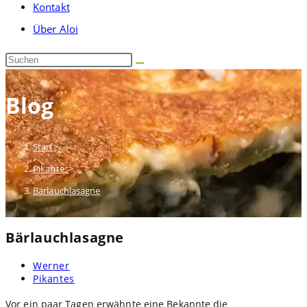
Kontakt
umschalten
Über Aloi
Diese
Website
durchsuchen
Blog
Start
>
Pikantes
>
Bärlauchlasagne
Bärlauchlasagne
Beitrags-
Werner
Autor:
Beitrags-
Pikantes
Kategorie:
Vor ein paar Tagen erwähnte eine Bekannte die