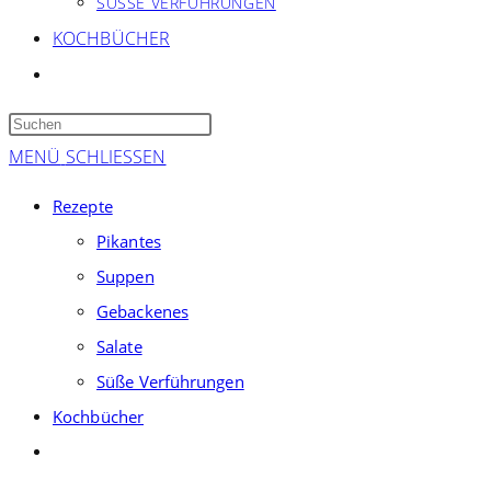
SÜSSE VERFÜHRUNGEN
KOCHBÜCHER
WEBSITE-
SUCHE
Press
UMSCHALTEN
Escape
MENÜ
SCHLIESSEN
to
Rezepte
close
Pikantes
the
Suppen
search
panel.
Gebackenes
Salate
Süße Verführungen
Kochbücher
Website-
Suche