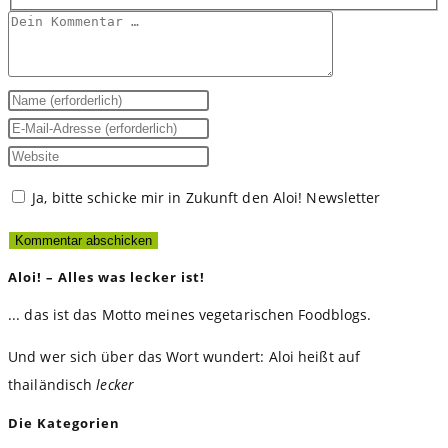
Kommentar
Gib
deinen
Gib
Namen
deine
Gib
oder
E-
deine
Ja, bitte schicke mir in Zukunft den Aloi! Newsletter
Benutzernamen
Mail-
Website-
zum
Adresse
URL
Kommentieren
zum
ein
Aloi! – Alles was lecker ist!
ein
Kommentieren
(optional)
... das ist das Motto meines vegetarischen Foodblogs.
ein
Und wer sich über das Wort wundert: Aloi heißt auf
thailändisch
lecker
Die Kategorien