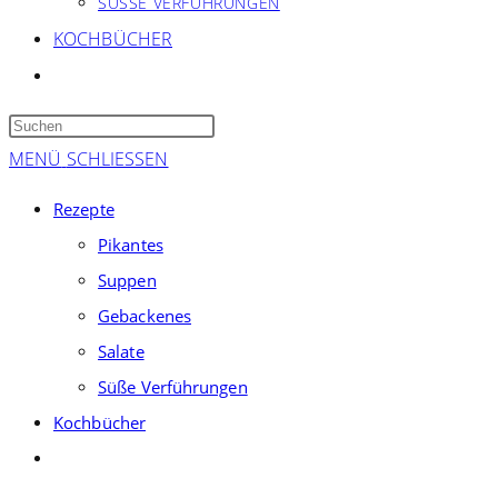
SÜSSE VERFÜHRUNGEN
KOCHBÜCHER
WEBSITE-
SUCHE
Press
UMSCHALTEN
Escape
MENÜ
SCHLIESSEN
to
Rezepte
close
Pikantes
the
Suppen
search
panel.
Gebackenes
Salate
Süße Verführungen
Kochbücher
Website-
Suche