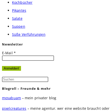
Kochbücher
Pikantes
Salate
Suppen
Süße Verführungen
Newsletter
E-Mail
*
Press
Escape
Blogroll – Freunde & mehr
to
mosabuam
– mein privater blog
close
the
pixelcreatures
– meine agentur. wer eine website braucht oder