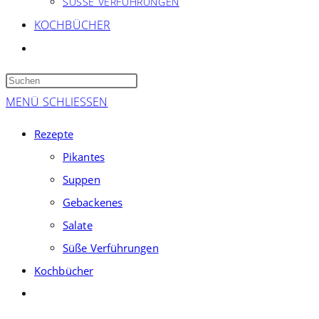
SÜSSE VERFÜHRUNGEN
KOCHBÜCHER
WEBSITE-
SUCHE
Press
UMSCHALTEN
Escape
MENÜ
SCHLIESSEN
to
Rezepte
close
Pikantes
the
Suppen
search
panel.
Gebackenes
Salate
Süße Verführungen
Kochbücher
Website-
Suche