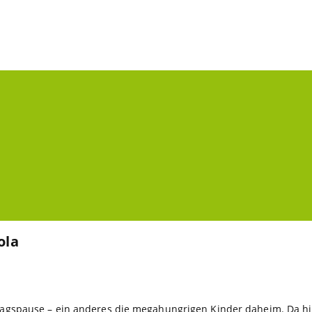
ola
ttagspause – ein anderes die megahungrigen Kinder daheim. Da hil