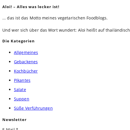
Kommentieren
zum
ein
Aloi! – Alles was lecker ist!
ein
Kommentieren
(optional)
... das ist das Motto meines vegetarischen Foodblogs.
ein
Und wer sich über das Wort wundert: Aloi heißt auf thailändisc
Die Kategorien
Allgemeines
Gebackenes
Kochbücher
Pikantes
Salate
Suppen
Süße Verführungen
Newsletter
E-Mail
*