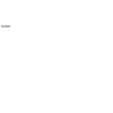
h
lecker