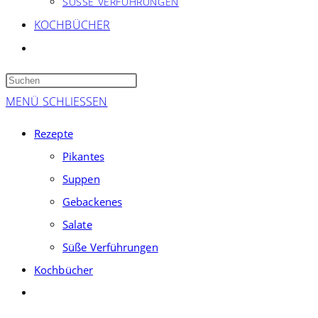
SÜSSE VERFÜHRUNGEN
KOCHBÜCHER
WEBSITE-
SUCHE
Press
UMSCHALTEN
Escape
MENÜ
SCHLIESSEN
to
Rezepte
close
Pikantes
the
Suppen
search
panel.
Gebackenes
Salate
Süße Verführungen
Kochbücher
Website-
Suche