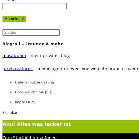
Press
Escape
Blogroll – Freunde & mehr
to
mosabuam
– mein privater blog
close
the
pixelcreatures
– meine agentur. wer eine website braucht oder e
search
Datenschutzerklärung
panel.
Cookie-Richtlinie (EU)
Impressum
© aloi.at
Aloi! Alles was lecker ist
Zum Startbild hinzufügen