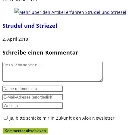
Strudel und Striezel
2. April 2018
Schreibe einen Kommentar
Kommentar
Gib
deinen
Gib
Namen
deine
Gib
oder
E-
deine
Ja, bitte schicke mir in Zukunft den Aloi! Newsletter
Benutzernamen
Mail-
Website-
zum
Adresse
URL