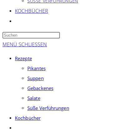
SÜSSE VERFÜHRUNGEN
KOCHBÜCHER
WEBSITE-
SUCHE
Press
UMSCHALTEN
Escape
MENÜ
SCHLIESSEN
to
Rezepte
close
Pikantes
the
Suppen
search
panel.
Gebackenes
Salate
Süße Verführungen
Kochbücher
Website-
Suche