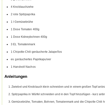
4
Knoblauchzehe
2
rote Spitzpaprika
1
l
Gemüsebrühe
1
Dose Tomaten
400g
1
Dose Kidneybohnen
400g
3
EL
Tomatenmark
1
Chipotle-Chili
geräucherte Jalapeños
ev. geräuchertes Paprikapulver
1
Handvoll Nachos
Anleitungen
Zwiebel und Knoblauch klein schneiden und in einem großen Topf anbrate
Spitzpaprika in Würfel schneiden und in den Topf hinzufügen - kurz anbr
Gemüsebrühe, Tomaten, Bohnen, Tomatenmark und die Chipotle Chili hin