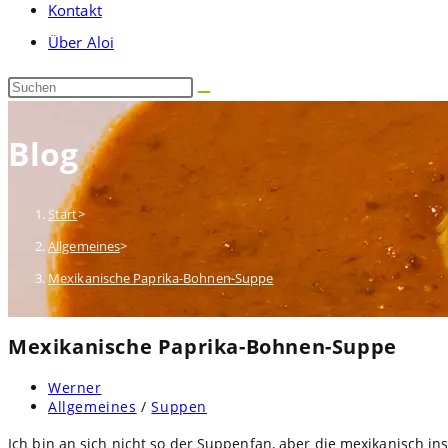
Kontakt
umschalten
Über Aloi
Diese
Website
durchsuchen
Blog
Start
>
Allgemeines
>
Mexikanische Paprika-Bohnen-Suppe
Mexikanische Paprika-Bohnen-Suppe
Beitrags-
Werner
Autor:
Beitrags-
Allgemeines
/
Suppen
Kategorie:
Ich bin an sich nicht so der Suppenfan, aber die mexikanisch i