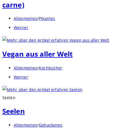
carne)
Beitrags-
Allgemeines
/
Pikantes
Kategorie:
Beitrags-
Werner
Autor:
Vegan aus aller Welt
Beitrags-
Allgemeines
/
Kochbücher
Kategorie:
Beitrags-
Werner
Autor:
Seelen
Seelen
Beitrags-
Allgemeines
/
Gebackenes