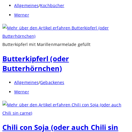
Beitrags-
Allgemeines
/
Kochbücher
Kategorie:
Beitrags-
Werner
Autor:
Butterkipferl mit Marillenmarmelade gefüllt
Butterkipferl (oder
Butterhörnchen)
Beitrags-
Allgemeines
/
Gebackenes
Kategorie:
Beitrags-
Werner
Autor:
Chili con Soja (oder auch Chili sin