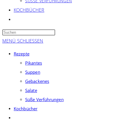
SÜSSE VERFÜHRUNGEN
KOCHBÜCHER
WEBSITE-
SUCHE
Press
UMSCHALTEN
Escape
MENÜ
SCHLIESSEN
to
Rezepte
close
Pikantes
the
Suppen
search
panel.
Gebackenes
Salate
Süße Verführungen
Kochbücher
Website-
Suche