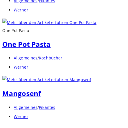
Beitrags-
Allgemeines
/
Pikantes
Kategorie:
Beitrags-
Werner
Autor:
One Pot Pasta
One Pot Pasta
Beitrags-
Allgemeines
/
Kochbücher
Kategorie:
Beitrags-
Werner
Autor:
Mangosenf
Beitrags-
Allgemeines
/
Pikantes
Kategorie:
Beitrags-
Werner
Autor: