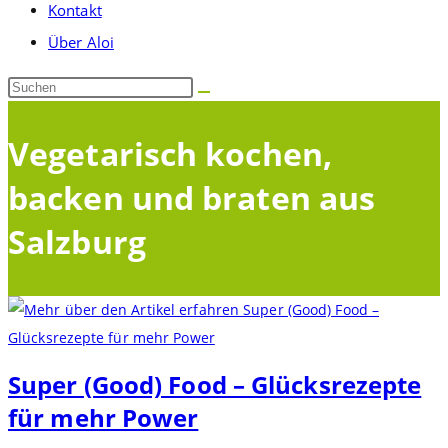
Kontakt
umschalten
Über Aloi
Diese
Website
durchsuchen
Vegetarisch kochen,
backen und braten aus
Salzburg
Super (Good) Food – Glücksrezepte
für mehr Power