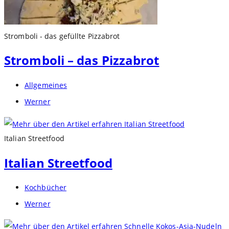
Stromboli - das gefüllte Pizzabrot
Stromboli – das Pizzabrot
Beitrags-
Allgemeines
Kategorie:
Beitrags-
Werner
Autor:
Italian Streetfood
Italian Streetfood
Beitrags-
Kochbücher
Kategorie:
Beitrags-
Werner
Autor: