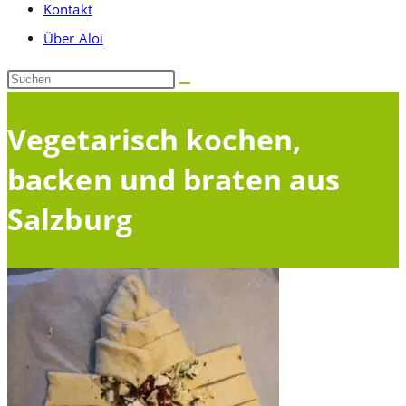
Kontakt
umschalten
Über Aloi
Diese
Website
durchsuchen
Vegetarisch kochen,
backen und braten aus
Salzburg