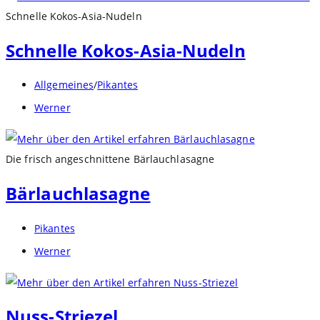
Schnelle Kokos-Asia-Nudeln
Schnelle Kokos-Asia-Nudeln
Beitrags-
Allgemeines
/
Pikantes
Kategorie:
Beitrags-
Werner
Autor:
Die frisch angeschnittene Bärlauchlasagne
Bärlauchlasagne
Beitrags-
Pikantes
Kategorie:
Beitrags-
Werner
Autor:
Nuss-Striezel