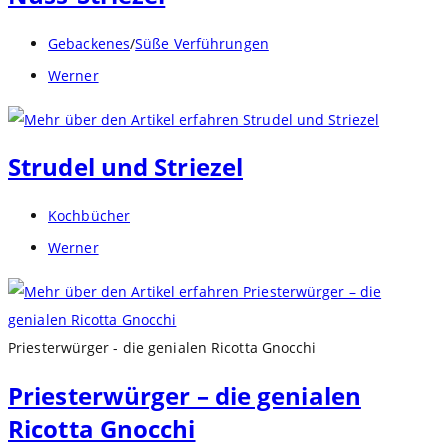
Beitrags-
Gebackenes
/
Süße Verführungen
Kategorie:
Beitrags-
Werner
Autor:
Strudel und Striezel
Beitrags-
Kochbücher
Kategorie:
Beitrags-
Werner
Autor:
Priesterwürger - die genialen Ricotta Gnocchi
Priesterwürger – die genialen
Ricotta Gnocchi