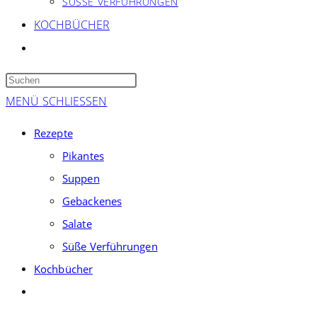
SÜSSE VERFÜHRUNGEN
KOCHBÜCHER
WEBSITE-
SUCHE
Press
UMSCHALTEN
Escape
MENÜ
SCHLIESSEN
to
Rezepte
close
Pikantes
the
Suppen
search
panel.
Gebackenes
Salate
Süße Verführungen
Kochbücher
Website-
Suche