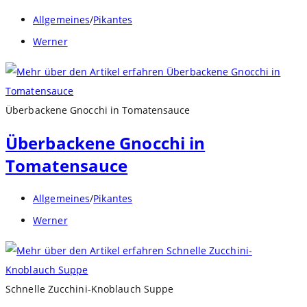
Beitrags-
Allgemeines
/
Pikantes
Kategorie:
Beitrags-
Werner
Autor:
Überbackene Gnocchi in Tomatensauce
Überbackene Gnocchi in
Tomatensauce
Beitrags-
Allgemeines
/
Pikantes
Kategorie:
Beitrags-
Werner
Autor:
Schnelle Zucchini-Knoblauch Suppe