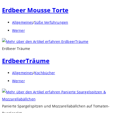
Erdbeer Mousse Torte
Beitrags-
Allgemeines
/
Süße Verführungen
Kategorie:
Beitrags-
Werner
Autor:
Erdbeer Träume
ErdbeerTräume
Beitrags-
Allgemeines
/
Kochbücher
Kategorie:
Beitrags-
Werner
Autor:
Panierte Spargelspitzen und Mozzarellabällchen auf Tomaten-