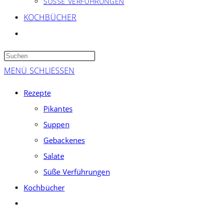
SÜSSE VERFÜHRUNGEN
KOCHBÜCHER
WEBSITE-
SUCHE
Press
UMSCHALTEN
Escape
MENÜ
SCHLIESSEN
to
Rezepte
close
Pikantes
the
Suppen
search
panel.
Gebackenes
Salate
Süße Verführungen
Kochbücher
Website-
Suche