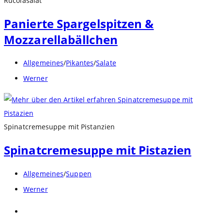
Rucolasalat
Panierte Spargelspitzen &
Mozzarellabällchen
Beitrags-
Allgemeines
/
Pikantes
/
Salate
Kategorie:
Beitrags-
Werner
Autor:
Spinatcremesuppe mit Pistanzien
Spinatcremesuppe mit Pistazien
Beitrags-
Allgemeines
/
Suppen
Kategorie:
Beitrags-
Werner
Autor:
Zur