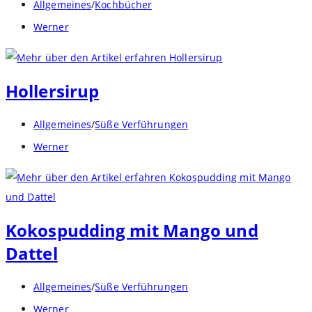
Beitrags-
Allgemeines
/
Kochbücher
Kategorie:
Beitrags-
Werner
Autor:
Hollersirup
Beitrags-
Allgemeines
/
Süße Verführungen
Kategorie:
Beitrags-
Werner
Autor:
Kokospudding mit Mango und
Dattel
Beitrags-
Allgemeines
/
Süße Verführungen
Kategorie:
Beitrags-
Werner