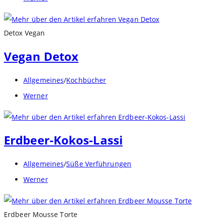
Autor:
Detox Vegan
Vegan Detox
Beitrags-
Allgemeines
/
Kochbücher
Kategorie:
Beitrags-
Werner
Autor:
Erdbeer-Kokos-Lassi
Beitrags-
Allgemeines
/
Süße Verführungen
Kategorie:
Beitrags-
Werner
Autor:
Erdbeer Mousse Torte