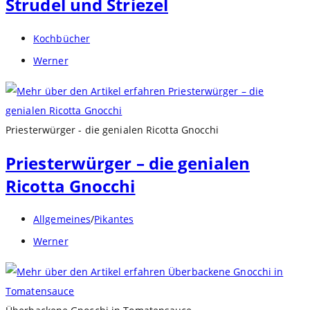
Strudel und Striezel
Beitrags-
Kochbücher
Kategorie:
Beitrags-
Werner
Autor:
Priesterwürger - die genialen Ricotta Gnocchi
Priesterwürger – die genialen
Ricotta Gnocchi
Beitrags-
Allgemeines
/
Pikantes
Kategorie:
Beitrags-
Werner
Autor: