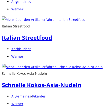
Beitrags-
Allgemeines
Kategorie:
Beitrags-
Werner
Autor:
Italian Streetfood
Italian Streetfood
Beitrags-
Kochbücher
Kategorie:
Beitrags-
Werner
Autor:
Schnelle Kokos-Asia-Nudeln
Schnelle Kokos-Asia-Nudeln
Beitrags-
Allgemeines
/
Pikantes
Kategorie:
Beitrags-
Werner