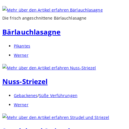
Autor:
Die frisch angeschnittene Bärlauchlasagne
Bärlauchlasagne
Beitrags-
Pikantes
Kategorie:
Beitrags-
Werner
Autor:
Nuss-Striezel
Beitrags-
Gebackenes
/
Süße Verführungen
Kategorie:
Beitrags-
Werner
Autor: