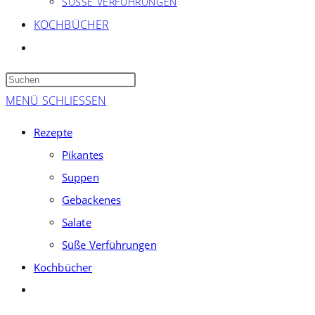
SÜSSE VERFÜHRUNGEN
KOCHBÜCHER
WEBSITE-
SUCHE
Press
UMSCHALTEN
Escape
MENÜ
SCHLIESSEN
to
Rezepte
close
Pikantes
the
Suppen
search
panel.
Gebackenes
Salate
Süße Verführungen
Kochbücher
Website-
Suche