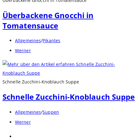
Überbackene Gnocchi in Tomatensauce
Überbackene Gnocchi in
Tomatensauce
Beitrags-
Allgemeines
/
Pikantes
Kategorie:
Beitrags-
Werner
Autor:
Schnelle Zucchini-Knoblauch Suppe
Schnelle Zucchini-Knoblauch Suppe
Beitrags-
Allgemeines
/
Suppen
Kategorie:
Beitrags-
Werner
Autor:
Zur